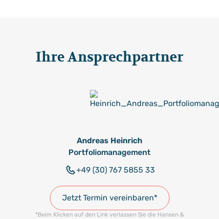
individuell zu den für Sie passenden Anlagemöglichkeiten.
& Heinrich keine Provisionen von Banken oder
Fondsgesellschaften. Dadurch stellen wir sicher, dass
unsere Empfehlungen ausschließlich in Ihrem besten
Interesse sind und keine versteckten Interessenkonflikte
Ihre Ansprechpartner
bestehen.
Andreas Heinrich
Portfoliomanagement
+49 (30) 767 5855 33
Jetzt Termin vereinbaren*
*Beim Klicken auf den Link verlassen Sie die Hansen &