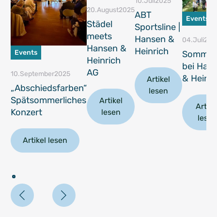
10
.
Juli
2025
20
.
August
2025
ABT
Events
Städel
Sportsline |
meets
Hansen &
04
.
Juli
202
Hansen &
Heinrich
Events
Sommer
Heinrich
bei Han
AG
10
.
September
2025
& Heinri
Artikel
„Abschiedsfarben“
lesen
Spätsommerliches
Artikel
Artike
Konzert
lesen
lese
Artikel lesen